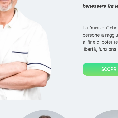
benessere fra l
La “mission” che
persone a raggiu
al fine di poter r
libertà, funziona
SCOPRI