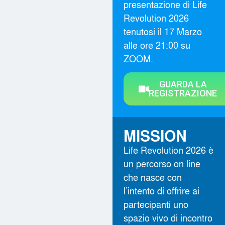
presentazione di Life
Revolution 2026
tenutosi il 17 Marzo
alle ore 21:00 su
ZOOM.
GUARDA LA
REGISTRAZIONE
MISSION
Life Revolution 2026 è
un percorso on line
che nasce con
l’intento di offrire ai
partecipanti uno
spazio vivo di incontro