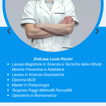
Dott.ssa Alessia Zecchini
Laurea in Servizio Sociale
Responsabile area corsi di formazione professionale
Raggi Method®