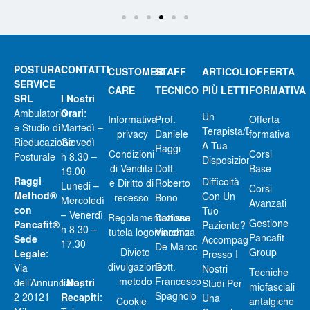
POSTURAL
CONTATTI
CUSTOMER
STAFF
ARTICOLI
OFFERTA
SERVICE
CARE
TECNICO
PIÙ LETTI
FORMATIVA
SRL
I Nostri
Ambulatorio
Orari:
Un
Informativa
Prof.
Offerta
e Studio di
Martedì –
Terapista/docente
privacy
Daniele
formativa
Rieducazione
Giovedì
A Tua
Raggi
Condizioni
Corsi
Posturale
h 8.30 –
Disposizione…”
di Vendita
Dott.
Base
19.00
Raggi
Difficoltà
e Diritto di
Roberto
Lunedi –
Corsi
Method®
Con Un
recesso
Bono
Mercoledì
Avanzati
con
Tuo
– Venerdì
Regolamentazione
Dott.ssa
Gestione
Pancafit®
Paziente?
h 8.30 –
tutela logomarchio
Vincenza
Pancafit
Sede
Accompagnalo
17.30
De Marco
Divieto
Group
Legale:
Presso I
divulgazione
Dott.
Via
Nostri
Tecniche
metodo
Francesco
dell’Annunciata,
I Nostri
Studi Per
miofasciali
Spagnolo
2 20121
Recapiti:
Una
Cookie
antalgiche