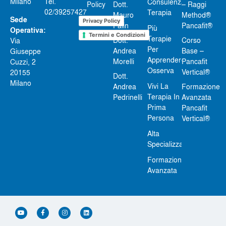
Milano
Tel.
Consulenza-
Policy
Dott.
– Raggi
02/39257427
Terapia
Mauro
Method®
Sede
Privacy Policy
Palin
Pancafit®
Più
Operativa:
Termini e Condizioni
Terapie
Dott.
Corso
Via
Per
Andrea
Base –
Giuseppe
Apprendere
Morelli
Pancafit
Cuzzi, 2
Osserva
Vertical®
20155
Dott.
Milano
Vivi La
Andrea
Formazione
Terapia In
Pedrinelli
Avanzata
Prima
Pancafit
Persona
Vertical®
Alta
Specializzazione
Formazione
Avanzata