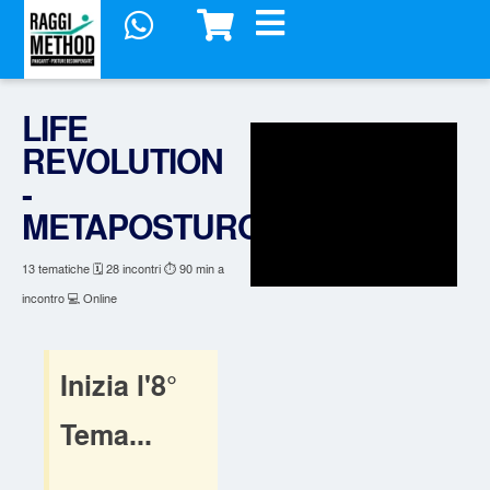
LIFE
REVOLUTION
-
®
METAPOSTUROLOGIA
13 tematiche 🗓️ 28 incontri ⏱️ 90 min a
incontro 💻 Online
Inizia l'8°
Tema...