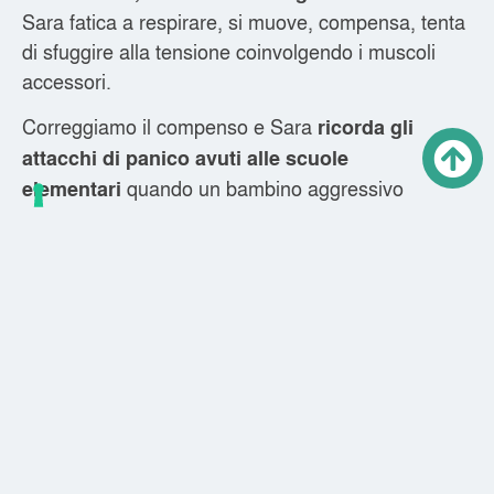
Sara fatica a respirare, si muove, compensa, tenta
di sfuggire alla tensione coinvolgendo i muscoli
accessori.
Correggiamo il compenso e Sara
ricorda gli
attacchi di panico avuti alle scuole
quando un bambino aggressivo
elementari
picchiava i suoi compagni e lei viveva nel terrore:
“pensavo tutti i giorni che prima o poi sarebbe
toccato a me, vivevo ogni giorno nell’ ansia con il
fiato sospeso”.
Invitando e guidando Sara a
laciare andare il
, passata la difficoltà respiratoria la
respiro
tensione si sposta al collo. Sara racconta di
un
vecchio colpo di frusta in un incidente in
con la mamma. “Il corpo sta buttando fuori
auto